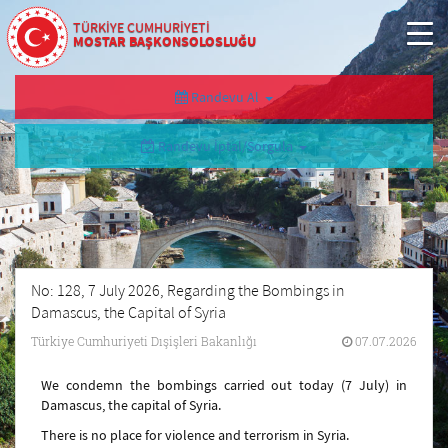
TÜRKİYE CUMHURİYETİ
MOSTAR BAŞKONSOLOSLUĞU
Randevu Al
Randevu İptal/Sorgula
No: 128, 7 July 2026, Regarding the Bombings in
Damascus, the Capital of Syria
Türkiye Cumhuriyeti Dışişleri Bakanlığı
07.07.2026
We condemn the bombings carried out today (7 July) in
Damascus, the capital of Syria.
There is no place for violence and terrorism in Syria.